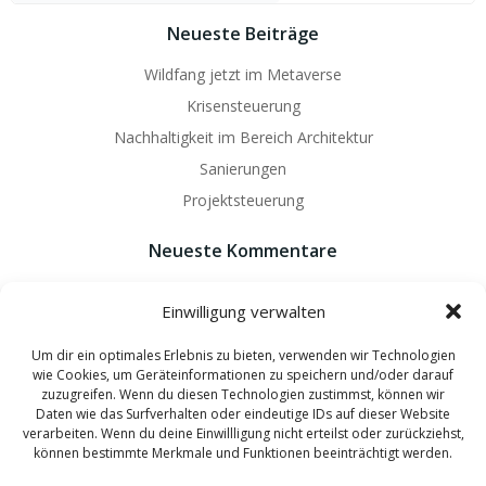
Neueste Beiträge
Wildfang jetzt im Metaverse
Krisensteuerung
Nachhaltigkeit im Bereich Architektur
Sanierungen
Projektsteuerung
Neueste Kommentare
Es sind keine Kommentare vorhanden.
Einwilligung verwalten
Um dir ein optimales Erlebnis zu bieten, verwenden wir Technologien
wie Cookies, um Geräteinformationen zu speichern und/oder darauf
zuzugreifen. Wenn du diesen Technologien zustimmst, können wir
Daten wie das Surfverhalten oder eindeutige IDs auf dieser Website
© 2026 Wildfang Architekten - Ingenieure. Created by
verarbeiten. Wenn du deine Einwillligung nicht erteilst oder zurückziehst,
können bestimmte Merkmale und Funktionen beeinträchtigt werden.
hannover-technik.de
and
mixters.net