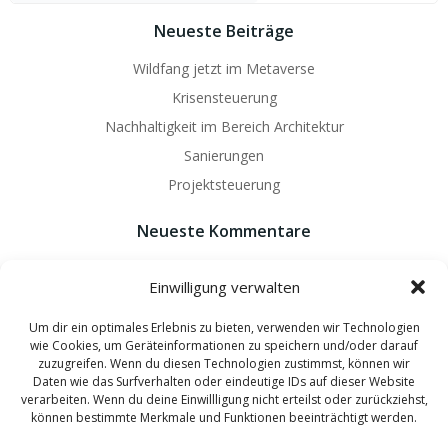
Neueste Beiträge
Wildfang jetzt im Metaverse
Krisensteuerung
Nachhaltigkeit im Bereich Architektur
Sanierungen
Projektsteuerung
Neueste Kommentare
Es sind keine Kommentare vorhanden.
Einwilligung verwalten
Um dir ein optimales Erlebnis zu bieten, verwenden wir Technologien
wie Cookies, um Geräteinformationen zu speichern und/oder darauf
zuzugreifen. Wenn du diesen Technologien zustimmst, können wir
Daten wie das Surfverhalten oder eindeutige IDs auf dieser Website
© 2026 Wildfang Architekten - Ingenieure. Created by
verarbeiten. Wenn du deine Einwillligung nicht erteilst oder zurückziehst,
können bestimmte Merkmale und Funktionen beeinträchtigt werden.
hannover-technik.de
and
mixters.net