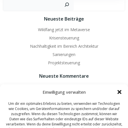
Such
Neueste Beiträge
Wildfang jetzt im Metaverse
Krisensteuerung
Nachhaltigkeit im Bereich Architektur
Sanierungen
Projektsteuerung
Neueste Kommentare
Es sind keine Kommentare vorhanden.
Einwilligung verwalten
Um dir ein optimales Erlebnis zu bieten, verwenden wir Technologien
wie Cookies, um Geräteinformationen zu speichern und/oder darauf
zuzugreifen. Wenn du diesen Technologien zustimmst, können wir
Daten wie das Surfverhalten oder eindeutige IDs auf dieser Website
© 2026 Wildfang Architekten - Ingenieure. Created by
verarbeiten. Wenn du deine Einwillligung nicht erteilst oder zurückziehst,