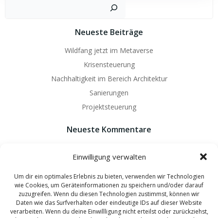
Such
Neueste Beiträge
Wildfang jetzt im Metaverse
Krisensteuerung
Nachhaltigkeit im Bereich Architektur
Sanierungen
Projektsteuerung
Neueste Kommentare
Es sind keine Kommentare vorhanden.
Einwilligung verwalten
Um dir ein optimales Erlebnis zu bieten, verwenden wir Technologien
wie Cookies, um Geräteinformationen zu speichern und/oder darauf
zuzugreifen. Wenn du diesen Technologien zustimmst, können wir
Daten wie das Surfverhalten oder eindeutige IDs auf dieser Website
© 2026 Wildfang Architekten - Ingenieure. Created by
verarbeiten. Wenn du deine Einwillligung nicht erteilst oder zurückziehst,