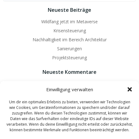
Neueste Beiträge
Wildfang jetzt im Metaverse
Krisensteuerung
Nachhaltigkeit im Bereich Architektur
Sanierungen
Projektsteuerung
Neueste Kommentare
Es sind keine Kommentare vorhanden.
Einwilligung verwalten
Um dir ein optimales Erlebnis zu bieten, verwenden wir Technologien
wie Cookies, um Geräteinformationen zu speichern und/oder darauf
zuzugreifen. Wenn du diesen Technologien zustimmst, können wir
Daten wie das Surfverhalten oder eindeutige IDs auf dieser Website
© 2026 Wildfang Architekten - Ingenieure. Created by
verarbeiten. Wenn du deine Einwillligung nicht erteilst oder zurückziehst,
können bestimmte Merkmale und Funktionen beeinträchtigt werden.
hannover-technik.de
and
mixters.net