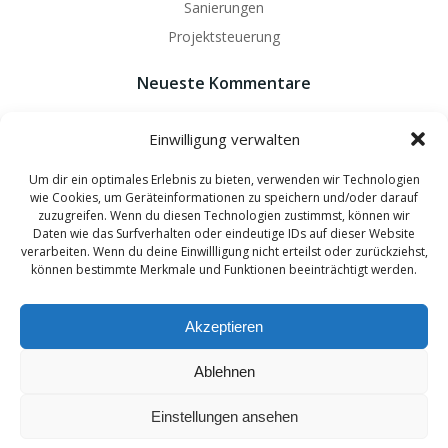
Sanierungen
Projektsteuerung
Neueste Kommentare
Es sind keine Kommentare vorhanden.
Einwilligung verwalten
Um dir ein optimales Erlebnis zu bieten, verwenden wir Technologien
wie Cookies, um Geräteinformationen zu speichern und/oder darauf
zuzugreifen. Wenn du diesen Technologien zustimmst, können wir
Daten wie das Surfverhalten oder eindeutige IDs auf dieser Website
© 2026 Wildfang Architekten - Ingenieure. Created by
verarbeiten. Wenn du deine Einwillligung nicht erteilst oder zurückziehst,
können bestimmte Merkmale und Funktionen beeinträchtigt werden.
hannover-technik.de
and
mixters.net
Akzeptieren
Ablehnen
Einstellungen ansehen